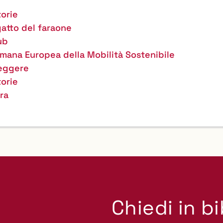
torie
gatto del faraone
ub
imana Europea della Mobilità Sostenibile
Leggere
torie
tra
Chiedi in b