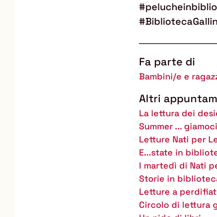
#pelucheinbibli
#BibliotecaGall
Fa parte di
Bambini/e e ragazz
Altri appuntam
La lettura dei desi
Summer ... giamoci
Letture Nati per 
E...state in bibliot
I martedì di Nati 
Storie in bibliotec
Letture a perdifia
Circolo di lettura 