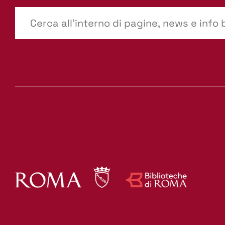
???
site-
search.label???