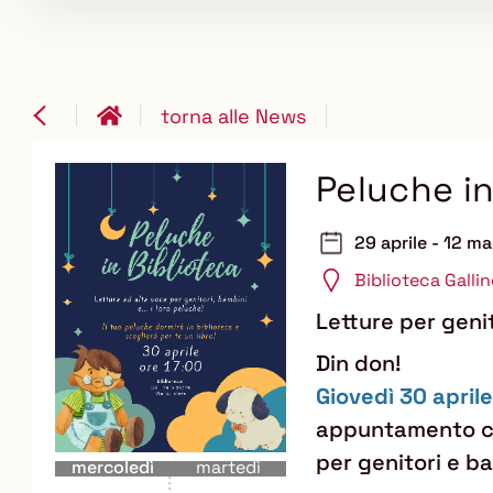
torna alle News
Peluche in
29 aprile - 12 m
Biblioteca Galli
Letture per genit
Din don!
Giovedì 30 aprile
appuntamento c
per genitori e ba
mercoledì
martedì