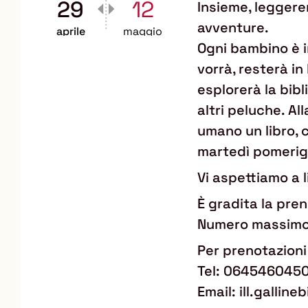
29
12
Insieme, leggere
avventure.
aprile
maggio
Ogni bambino è i
vorrà, resterà in
esplorerà la bibli
altri peluche. All
umano un libro, c
martedì pomerig
Vi aspettiamo a l
È gradita la pre
Numero massimo 
Per prenotazioni 
Tel: 064546045
Email: ill.galli