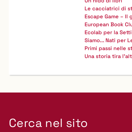
Un nido di libri
Le cacciatrici di s
Escape Game – Il 
European Book Cl
Ecolab per la Sett
Siamo... Nati per 
Primi passi nelle s
Una storia tira l'al
Cerca nel sito