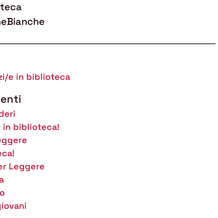
oteca
ineBianche
i/e in biblioteca
enti
deri
 in biblioteca!
Leggere
eca!
per Leggere
a
to
giovani