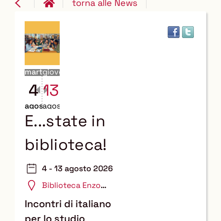
torna alle News
martedì
giovedì
4
13
agosto
agosto
E...state in
biblioteca!
4 - 13 agosto 2026
Biblioteca Enzo
Tortora
Incontri di italiano
per lo studio