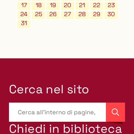
17
18
19
20
21
22
23
24
25
26
27
28
29
30
31
Cerca nel sito
???
site-
Cerca
search.label???
Chiedi in biblioteca