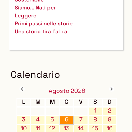
Siamo... Nati per
Leggere
Primi passi nelle storie
Una storia tira l'altra
Calendario
Agosto 2026
L
M
M
G
V
S
D
1
2
3
4
5
6
7
8
9
10
11
12
13
14
15
16