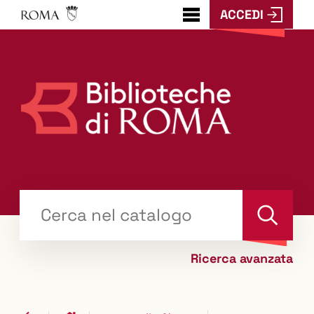
ACCEDI
???
menu.button???
Trova
il tuo libro "Catalogo"
Cerca
Ricerca avanzata