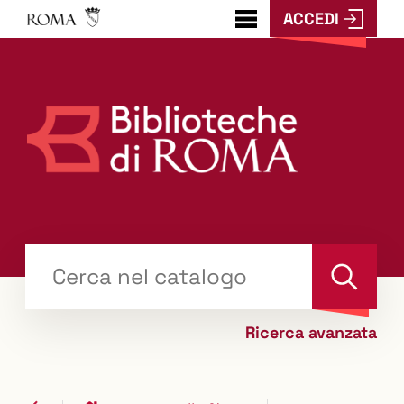
ACCEDI
???
menu.button???
Trova
il tuo libro "Catalogo"
Cerca
Ricerca avanzata