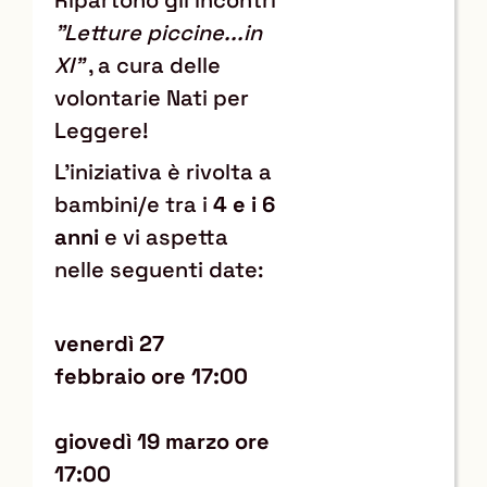
"Letture piccine...in
XI"
, a cura delle
volontarie Nati per
Leggere!
L'iniziativa è rivolta a
bambini/e tra i
4 e i 6
anni
e vi aspetta
nelle seguenti date:
venerdì 27
febbraio
ore 17:00
giovedì 19
marzo
ore
17:00