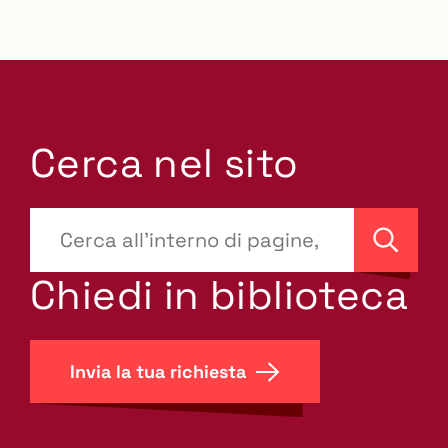
Cerca nel sito
???
site-
Cerca
search.label???
Chiedi in biblioteca
Invia la tua richiesta