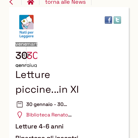
torna alle News
venerdì
martedì
30
30
gennaio
giugno
Letture
piccine...in XI
30 gennaio - 30
giugno 2026
Biblioteca Renato
Nicolini
Letture 4-6 anni
Ripartono gli incontri