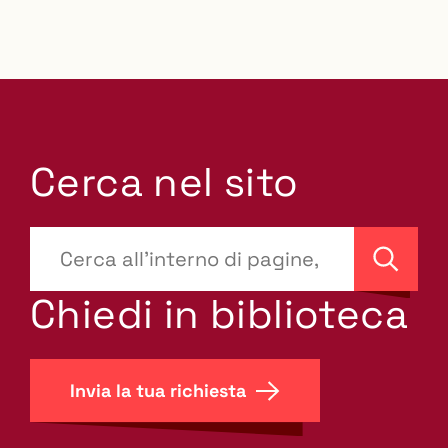
Cerca nel sito
???
site-
Cerca
search.label???
Chiedi in biblioteca
Invia la tua richiesta