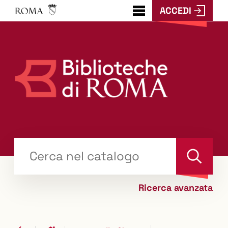
ACCEDI
???
menu.button???
Trova
il tuo libro "Catalogo"
Cerca
Ricerca avanzata