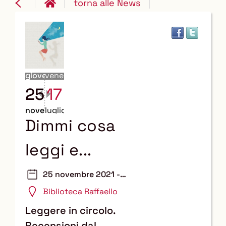
torna alle News
giovedì
venerdì
25
17
novembre
luglio
Dimmi cosa
leggi e...
25 novembre 2021 -
17 luglio 2026
Biblioteca Raffaello
Leggere in circolo.
Recensioni dal