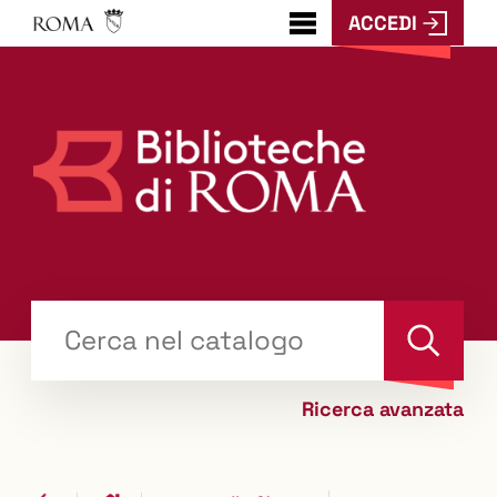
ACCEDI
???
menu.button???
Trova
il tuo libro "Catalogo"
Cerca
Ricerca avanzata