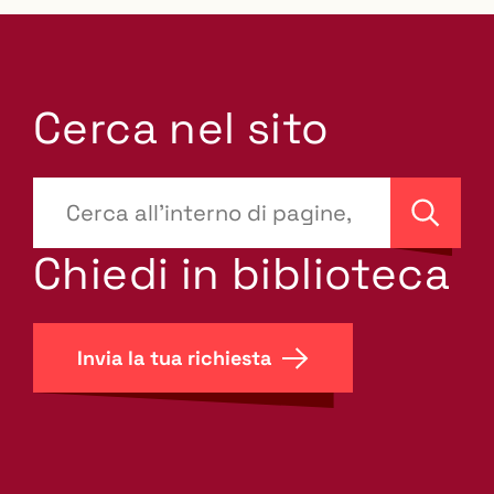
Cerca nel sito
???
site-
Cerca
search.label???
Chiedi in biblioteca
Invia la tua richiesta