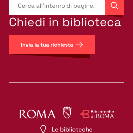
???
site-
Cerca
search.label???
Chiedi in biblioteca
Invia la tua richiesta
Le biblioteche