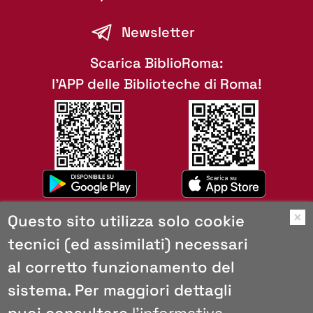
Newsletter
Scarica BiblioRoma:
l'APP delle Biblioteche di Roma!
Questo sito utilizza solo cookie
O
tecnici (ed assimilati) necessari
Mappa del sito
al corretto funzionamento del
Copyright
Browser consigliati
sistema. Per maggiori dettagli
Privacy e cookies