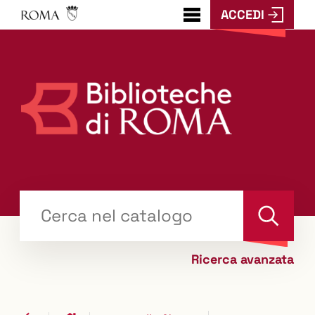
ACCEDI
???
menu.button???
Trova
il tuo libro "Catalogo"
Cerca
Ricerca avanzata