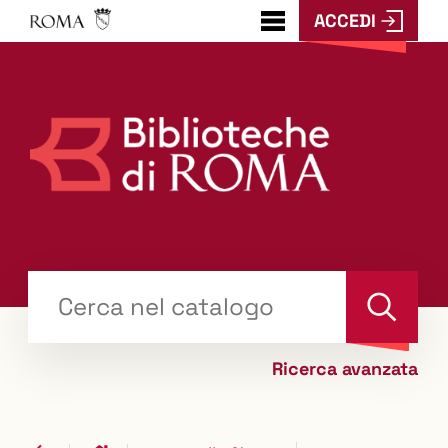
ACCEDI
???
menu.button???
Trova
il tuo libro "Catalogo"
Cerca
Ricerca avanzata