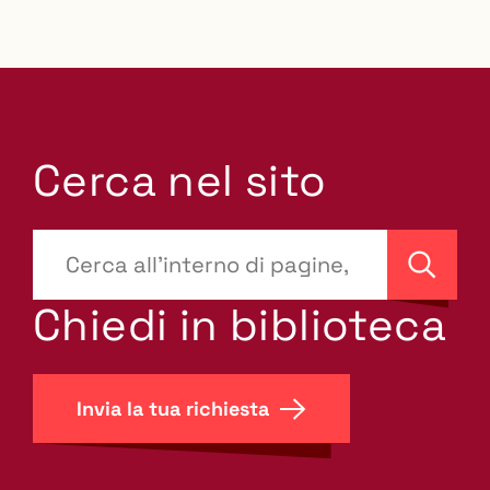
Cerca nel sito
???
site-
Cerca
search.label???
Chiedi in biblioteca
Invia la tua richiesta