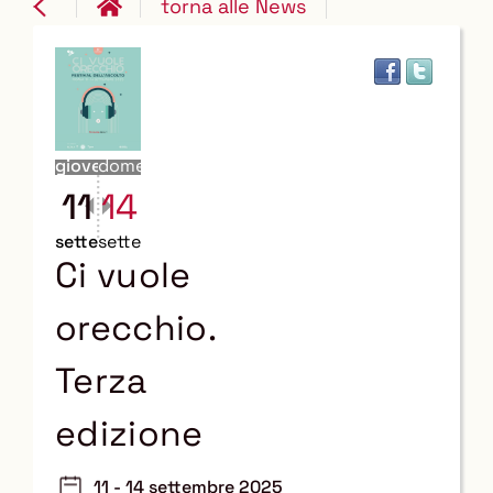
torna alle News
giovedì
domenica
11
14
settembre
settembre
Ci vuole
orecchio.
Terza
edizione
11 - 14 settembre 2025