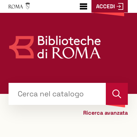
ACCEDI
???
menu.button???
Trova
il tuo libro "Catalogo"
Cerca
Ricerca avanzata