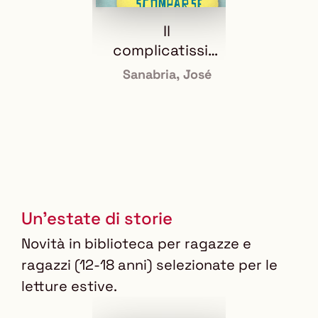
Il
I
complicatissim
nume
o caso delle
d
Sanabria, José
En
collane
H
scomparse
add
ded
ha 
m
Un'estate di storie
Novità in biblioteca per ragazze e
ragazzi (12-18 anni) selezionate per le
letture estive.