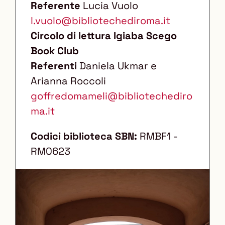
Referente
Lucia Vuolo
l.vuolo@bibliotechediroma.it
Circolo di lettura Igiaba Scego
Book Club
Referenti
Daniela Ukmar e
Arianna Roccoli
goffredomameli@bibliotechediro
ma.it
Codici biblioteca SBN:
RMBF1 -
RM0623