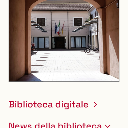
Leaflet
| ©
OpenStreetMap
contributors
+
−
Biblioteca digitale
News della biblioteca