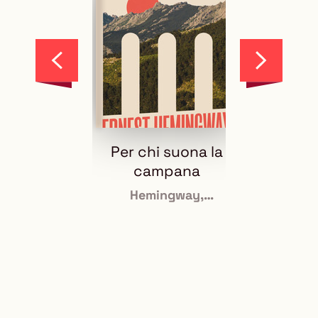
Scorri
Scorri
indietro
in
la
avanti
vetrina
la
vetrina
Per chi suona la
La 
campana
Pa
<
Hemingway,
Ernest