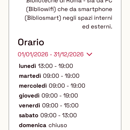
Biblioteche di Roma - sia da PC
i
(Bibliowifi) che da smartphone
s
(Bibliosmart) negli spazi interni
a
ed esterni.
b
i
Orario
l
01/01/2026 - 31/12/2026
i
:
lunedì
13:00 - 19:00
martedì
09:00 - 19:00
mercoledì
09:00 - 19:00
giovedì
09:00 - 19:00
venerdì
09:00 - 15:00
sabato
09:00 - 13:00
domenica
chiuso