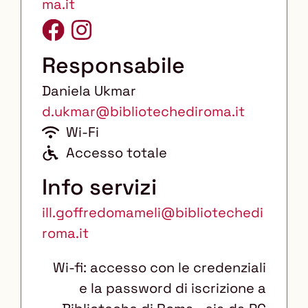
ma.it
Responsabile
Daniela Ukmar
d.ukmar@bibliotechediroma.it
Wi-Fi
A
Accesso totale
c
Info servizi
c
ill.goffredomameli@bibliotechedi
e
roma.it
s
s
Wi-fi: accesso con le credenziali
o
e la password di iscrizione a
d