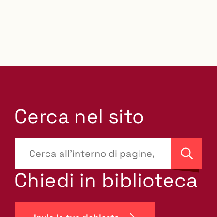
Cerca nel sito
???
site-
Cerca
search.label???
Chiedi in biblioteca