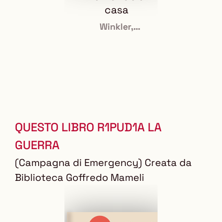
casa
ved
Winkler,
Bart
Margaryta
QUESTO LIBRO R1PUD1A LA
GUERRA
(Campagna di Emergency) Creata da
Biblioteca Goffredo Mameli