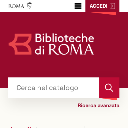
ACCEDI
???
menu.button???
Trova
il tuo libro "Catalogo"
Cerca
Ricerca avanzata