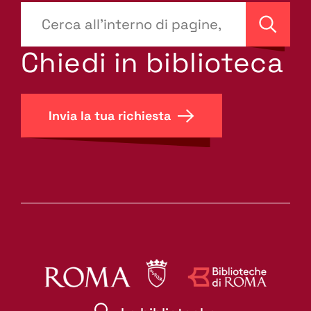
???
site-
Cerca
search.label???
Chiedi in biblioteca
Invia la tua richiesta