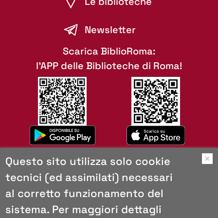
Le biblioteche
Newsletter
Scarica BiblioRoma:
l'APP delle Biblioteche di Roma!
Questo sito utilizza solo cookie
O
tecnici (ed assimilati) necessari
Mappa del sito
al corretto funzionamento del
Copyright
Browser consigliati
sistema. Per maggiori dettagli
Privacy e cookies