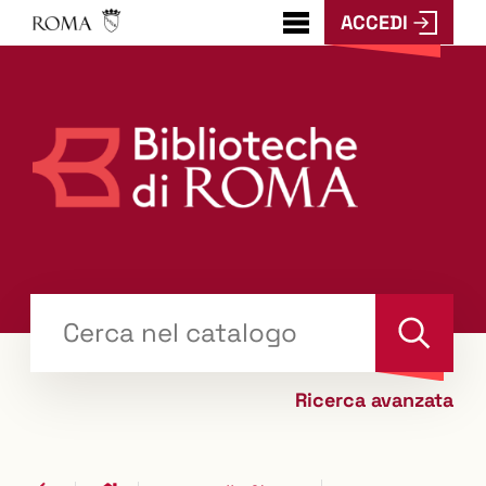
ACCEDI
???
menu.button???
Trova
il tuo libro "Catalogo"
Cerca
Ricerca avanzata