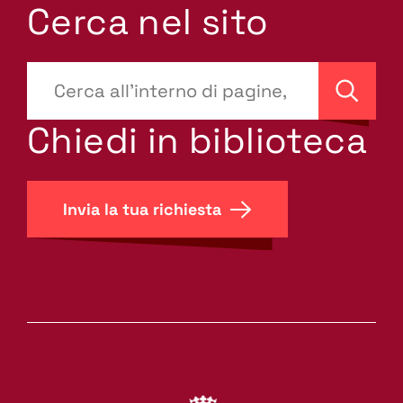
Cerca nel sito
???
site-
Cerca
search.label???
Chiedi in biblioteca
Invia la tua richiesta