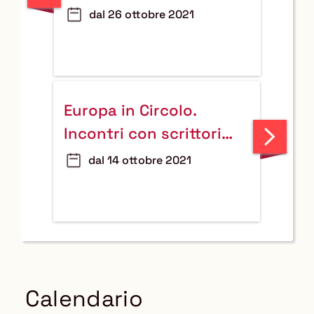
la
dal 26 ottobre 2021
notizia
Europa in Circolo.
Leggi
Incontri con scrittori
la
europei contemporanei
dal 14 ottobre 2021
notizia
Calendario