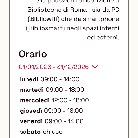
e la password di iscrizione a
d
Biblioteche di Roma - sia da PC
i
(Bibliowifi) che da smartphone
s
(Bibliosmart) negli spazi interni
a
ed esterni.
b
i
Orario
l
01/01/2026 - 31/12/2026
i
:
lunedì
09:00 - 14:00
martedì
09:00 - 18:00
mercoledì
12:00 - 18:00
giovedì
09:00 - 18:00
venerdì
09:00 - 14:00
sabato
chiuso