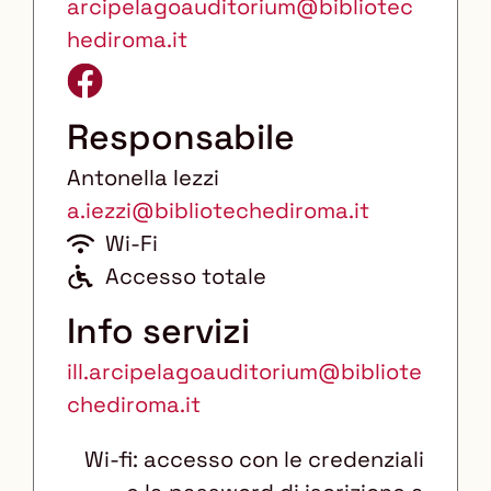
arcipelagoauditorium@bibliotec
hediroma.it
Responsabile
Antonella Iezzi
a.iezzi@bibliotechediroma.it
Wi-Fi
A
Accesso totale
c
Info servizi
c
ill.arcipelagoauditorium@bibliote
e
chediroma.it
s
s
Wi-fi: accesso con le credenziali
o