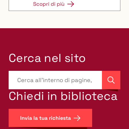
Scopri di più
Cerca nel sito
???
site-
Cerca
search.label???
Chiedi in biblioteca
Invia la tua richiesta