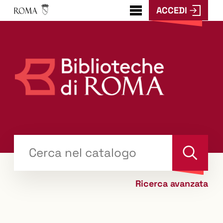
ACCEDI
???
menu.button???
Trova
il tuo libro "Catalogo"
Cerca
Ricerca avanzata