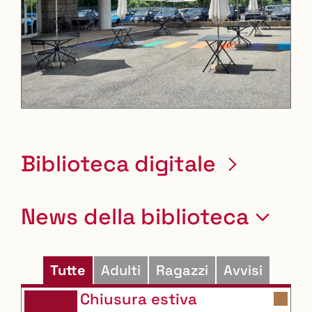
Leaflet
| ©
OpenStreetMap
contributors
+
−
Biblioteca digitale
News della biblioteca
Tutte
Adulti
Ragazzi
Avvisi
Chiusura estiva