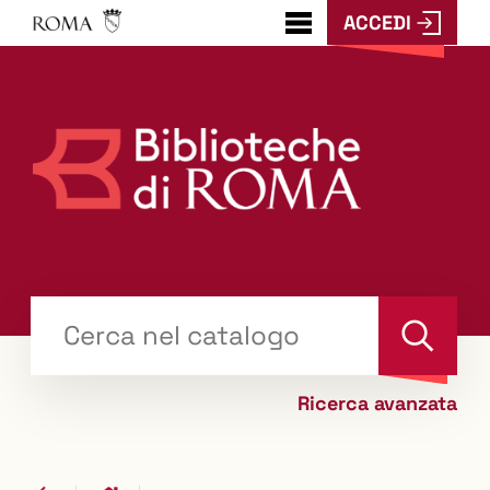
ACCEDI
???
menu.button???
Trova
il tuo libro "Catalogo"
Cerca
Ricerca avanzata