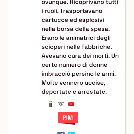
ovunque. Ricoprivano tutti
i ruoli. Trasportavano
cartucce ed esplosivi
nella borsa della spesa.
Erano le animatrici degli
scioperi nelle fabbriche.
Avevano cura dei morti. Un
certo numero di donne
imbracciò persino le armi.
Molte vennero uccise,
deportate e arrestate.
Anobii
Wikipedia
YouTube
Trova
il
documento
in