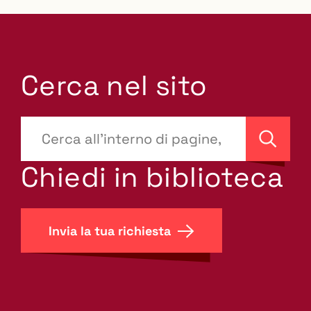
Cerca nel sito
???
site-
Cerca
search.label???
Chiedi in biblioteca
Invia la tua richiesta