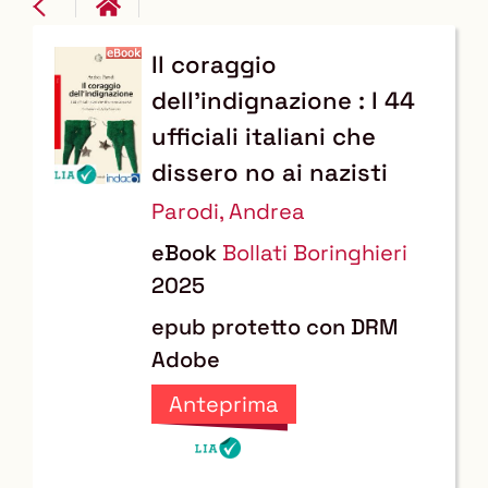
Il coraggio
Dettaglio
dell'indignazione : I 44
del
ufficiali italiani che
documento
dissero no ai nazisti
Parodi, Andrea
eBook
Bollati Boringhieri
2025
epub protetto con DRM
Adobe
Anteprima