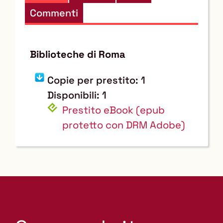
altre
Commenti
risorse
Biblioteche di Roma
Copie per prestito: 1
Disponibili: 1
Prestito eBook
(epub
protetto con DRM Adobe)