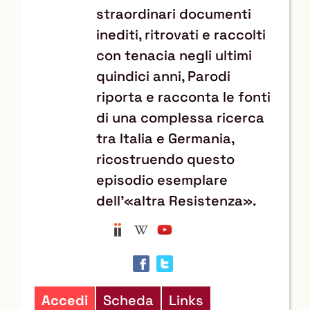
straordinari documenti
inediti, ritrovati e raccolti
con tenacia negli ultimi
quindici anni, Parodi
riporta e racconta le fonti
di una complessa ricerca
tra Italia e Germania,
ricostruendo questo
episodio esemplare
dell’«altra Resistenza».
Anobii
Wikipedia
YouTube
Trova
il
documento
in
Accedi
Scheda
Links