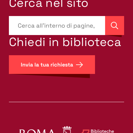
Cerca nel sito
???
site-
Cerca
search.label???
Chiedi in biblioteca
Invia la tua richiesta