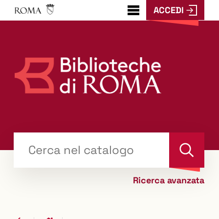
ACCEDI
???
menu.button???
Trova
il tuo libro "Catalogo"
Cerca
Ricerca avanzata