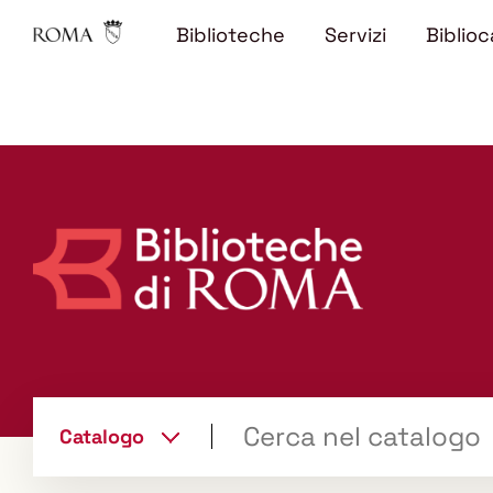
Biblioteche
Servizi
Biblioc
Trova
Catalogo
il tuo libro "Catalogo"
cambia