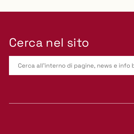
Cerca nel sito
???
site-
search.label???