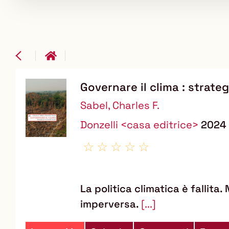
Governare il clima : strat
Dettaglio
Sabel, Charles F.
del
Donzelli <casa editrice>
2024
documento
La politica climatica è fallita.
imperversa.
[...]