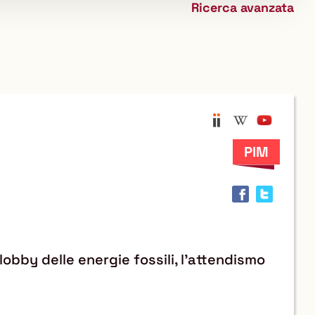
Ricerca avanzata
biblioteca
Anobii
Wikipedi
YouTu
Trov
il
docu
in
altre
risor
 lobby delle energie fossili, l’attendismo