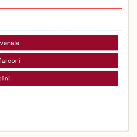
ovenale
Marconi
lini