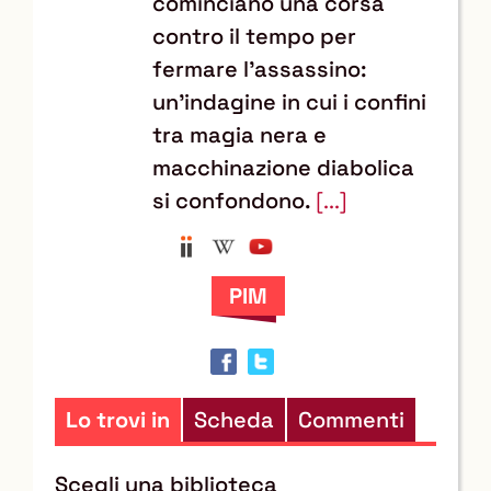
cominciano una corsa
contro il tempo per
fermare l’assassino:
un’indagine in cui i confini
tra magia nera e
macchinazione diabolica
si confondono.
[...]
Anobii
Wikipedia
YouTube
Trova
il
documento
in
altre
risorse
Lo trovi in
Scheda
Commenti
Scegli una biblioteca