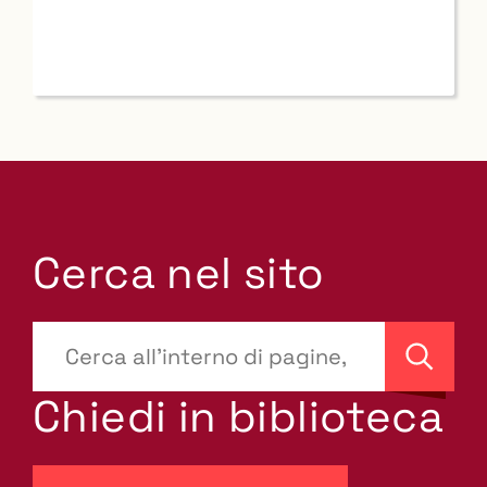
Cerca nel sito
???
site-
Cerca
search.label???
Chiedi in biblioteca