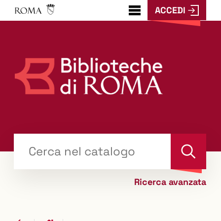
ACCEDI
???
menu.button???
Trova
il tuo libro "Catalogo"
Cerca
Ricerca avanzata