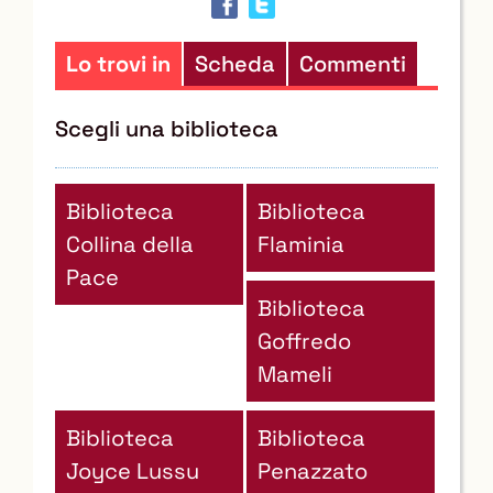
altre
risorse
Lo trovi in
Scheda
Commenti
Scegli una biblioteca
Biblioteca
Biblioteca
Collina della
Flaminia
Pace
Biblioteca
Goffredo
Mameli
Biblioteca
Biblioteca
Joyce Lussu
Penazzato