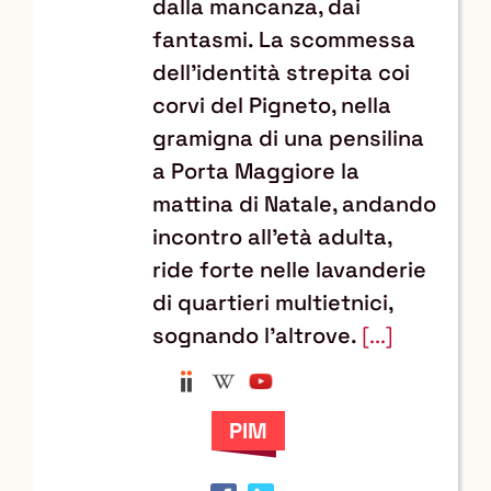
dalla mancanza, dai
fantasmi. La scommessa
dell'identità strepita coi
corvi del Pigneto, nella
gramigna di una pensilina
a Porta Maggiore la
mattina di Natale, andando
incontro all'età adulta,
ride forte nelle lavanderie
di quartieri multietnici,
sognando l'altrove.
[...]
Anobii
Wikipedia
YouTube
Trova
il
documento
in