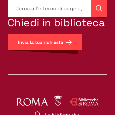
???
site-
Cerca
search.label???
Chiedi in biblioteca
Invia la tua richiesta