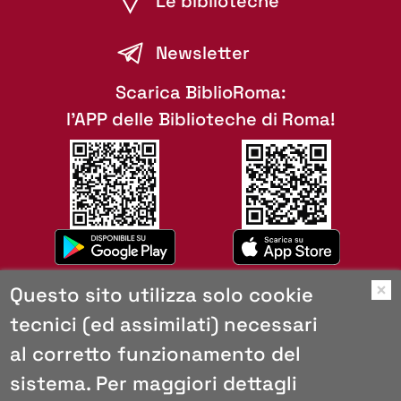
Le biblioteche
Newsletter
Scarica BiblioRoma:
l'APP delle Biblioteche di Roma!
Questo sito utilizza solo cookie
O
tecnici (ed assimilati) necessari
Mappa del sito
al corretto funzionamento del
Copyright
Browser consigliati
sistema. Per maggiori dettagli
Privacy e cookies