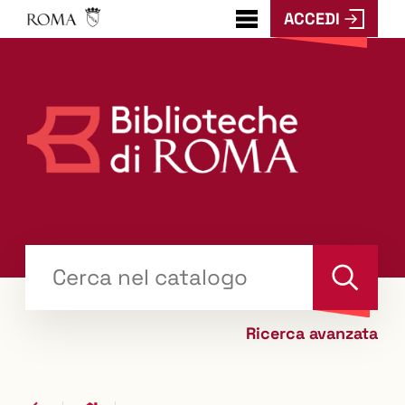
ACCEDI
???
menu.button???
Trova
il tuo libro "Catalogo"
Cerca
Ricerca avanzata