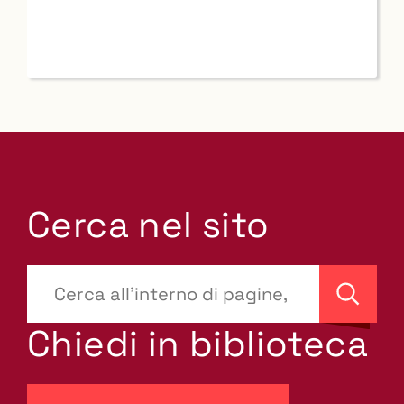
Cerca nel sito
???
site-
Cerca
search.label???
Chiedi in biblioteca