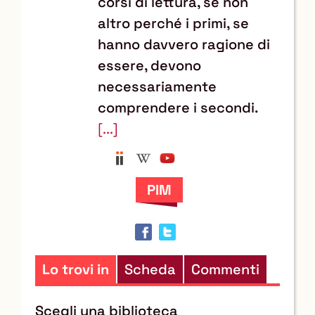
corsi di lettura, se non
altro perché i primi, se
hanno davvero ragione di
essere, devono
necessariamente
comprendere i secondi.
[...]
Anobii
Wikipedia
YouTube
Trova
il
documento
in
altre
risorse
Lo trovi in
Scheda
Commenti
Scegli una biblioteca