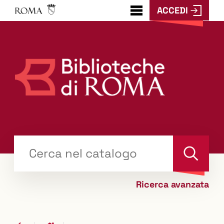
ACCEDI
???
menu.button???
Trova
il tuo libro "Catalogo"
Cerca
Ricerca avanzata