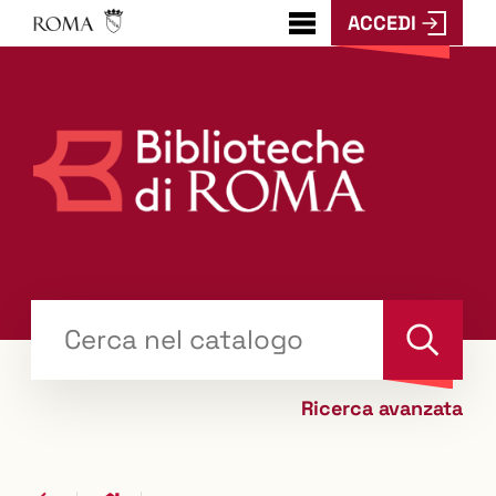
ACCEDI
???
menu.button???
Trova
il tuo libro "Catalogo"
Cerca
Ricerca avanzata