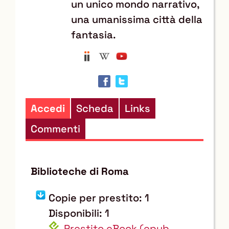
un unico mondo narrativo,
una umanissima città della
fantasia.
Anobii
Wikipedia
YouTube
Trova
il
documento
in
Accedi
Scheda
Links
altre
Commenti
risorse
Biblioteche di Roma
Copie per prestito: 1
Disponibili: 1
Prestito eBook
(epub