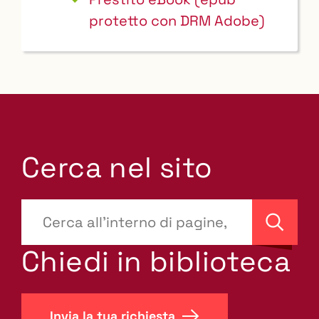
protetto con DRM Adobe)
Cerca nel sito
???
site-
Cerca
search.label???
Chiedi in biblioteca
Invia la tua richiesta