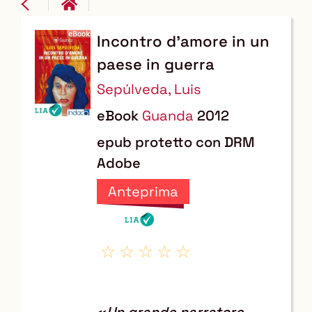
Incontro d'amore in un
Dettaglio
paese in guerra
del
Sepúlveda, Luis
documento
eBook
Guanda
2012
epub protetto con DRM
Adobe
Anteprima
«
Un grande narratore