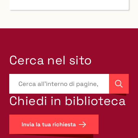
Cerca nel sito
???
site-
Cerca
search.label???
Chiedi in biblioteca
Invia la tua richiesta