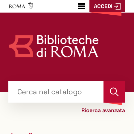
ACCEDI
???
menu.button???
Trova
il tuo libro "Catalogo"
Cerca
Ricerca avanzata