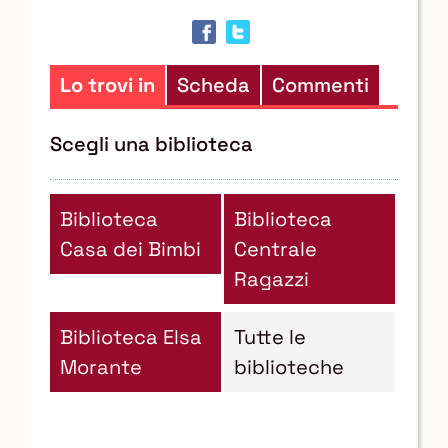
in
altre
risorse
Lo trovi in
Scheda
Commenti
Scegli una biblioteca
Biblioteca
Biblioteca
Casa dei Bimbi
Centrale
Ragazzi
Biblioteca Elsa
Tutte le
Morante
biblioteche