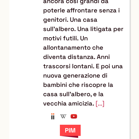
ancora così grandi da
poterle affrontare senza i
genitori. Una casa
sull'albero. Una litigata per
motivi futili. Un
allontanamento che
diventa distanza. Anni
trascorsi lontani. E poi una
nuova generazione di
bambini che riscopre la
casa sull'albero, e la
vecchia amicizia.
[...]
Anobii
Wikipedia
YouTube
Trova
il
documento