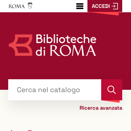
ACCEDI
???
menu.button???
Trova
il tuo libro "Catalogo"
Cerca
Ricerca avanzata