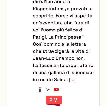
dirò. Non ancora.
Rispondetemi, e provate a
scoprirlo. Forse vi aspetta
un'avventura che farà di
voi l'uomo più felice di
Parigi. La Principessa"
Così comincia la lettera
che stravolgerà la vita di
Jean-Luc Champollion,
l'affascinante proprietario
di una galleria di successo
in rue de Seine.
[...]
Anobii
Wikipedia
YouTube
Trova
il
documento