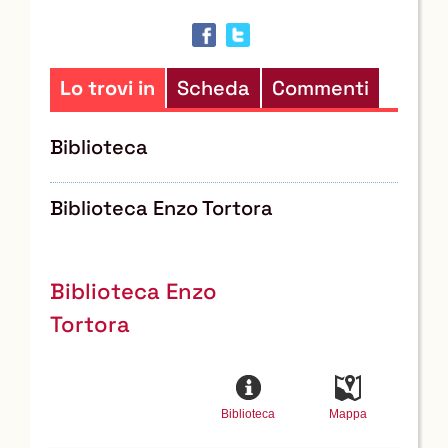
in
altre
risorse
Lo trovi in
Scheda
Commenti
Biblioteca
Biblioteca Enzo Tortora
Biblioteca Enzo
Tortora
Biblioteca
Mappa