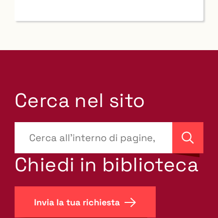
Cerca nel sito
???
site-
Cerca
search.label???
Chiedi in biblioteca
Invia la tua richiesta