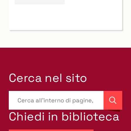
Cerca nel sito
???
site-
Cerca
search.label???
Chiedi in biblioteca