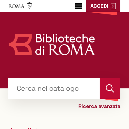
ACCEDI
???
menu.button???
Trova
il tuo libro "Catalogo"
Cerca
Ricerca avanzata