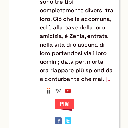
sono tre tipi
completamente diversi tra
loro. Ciò che le accomuna,
ed è alla base della loro
amicizia, è Zenia, entrata
nella vita di ciascuna di
loro portandosi via i loro
uomini; data per, morta
ora riappare più splendida
e conturbante che mai.
[...]
Anobii
Wikipedia
YouTube
Trova
il
documento
in
altre