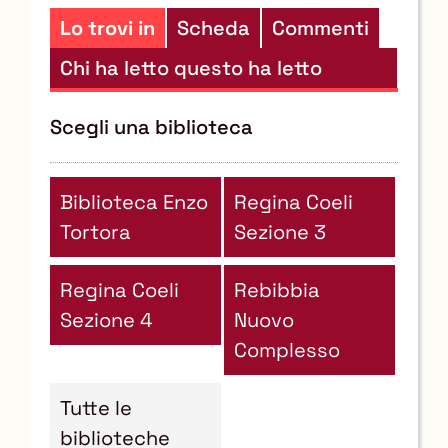
risorse
Lo trovi in
Scheda
Commenti
Chi ha letto questo ha letto
anche...
Scegli una biblioteca
Biblioteca Enzo
Regina Coeli
Tortora
Sezione 3
Regina Coeli
Rebibbia
Sezione 4
Nuovo
Complesso
Tutte le
biblioteche