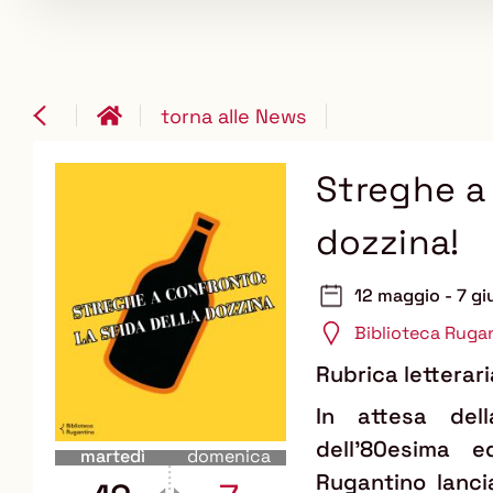
torna alle News
Streghe a 
dozzina!
12 maggio - 7 g
Biblioteca Ruga
Rubrica letteraria
In attesa dell
dell'80esima e
martedì
domenica
Rugantino lanci