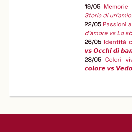
19/05
Memorie r
Storia di un'amic
22/05
Passioni a
d'amore vs Lo sb
26/05
Identità c
𝙫𝙨 𝙊𝙘𝙘𝙝𝙞 𝙙𝙞 𝙗𝙖
28/05
Colori viv
𝙘𝙤𝙡𝙤𝙧𝙚 𝙫𝙨 𝙑𝙚𝙙