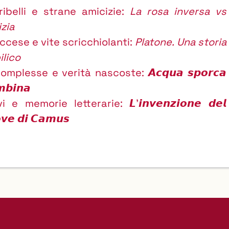
ibelli e strane amicizie:
La rosa inversa vs
izia
ccese e vite scricchiolanti:
Platone. Una storia
ilico
omplesse e verità nascoste: 𝘼𝙘𝙦𝙪𝙖 𝙨𝙥𝙤𝙧𝙘𝙖
𝙢𝙗𝙞𝙣𝙖
i e memorie letterarie: 𝙇'𝙞𝙣𝙫𝙚𝙣𝙯𝙞𝙤𝙣𝙚 𝙙𝙚𝙡
𝙤𝙫𝙚 𝙙𝙞 𝘾𝙖𝙢𝙪𝙨