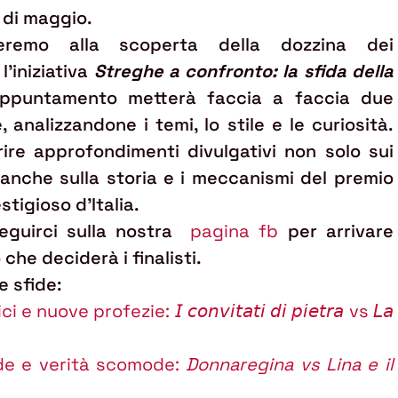
 di maggio.
remo alla scoperta della dozzina dei
l'iniziativa
Streghe a confronto: la sfida della
ppuntamento metterà faccia a faccia due
 analizzandone i temi, lo stile e le curiosità.
frire approfondimenti divulgativi non solo sui
a anche sulla storia e i meccanismi del premio
stigioso d’Italia.
seguirci sulla nostra
pagina fb
per arrivare
 che deciderà i finalisti.
e sfide:
 nuove profezie: 𝘐 𝘤𝘰𝘯𝘷𝘪𝘵𝘢𝘵𝘪 𝘥𝘪 𝘱𝘪𝘦𝘵𝘳𝘢 vs 𝘓𝘢
de e verità scomode:
Donnaregina vs Lina e il