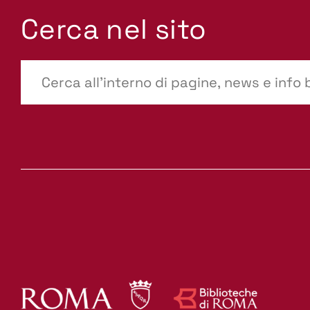
Cerca nel sito
???
site-
search.label???