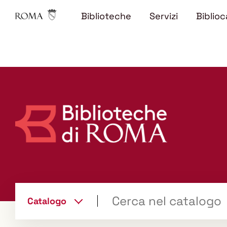
Biblioteche
Servizi
Biblioc
Trova
Catalogo
il tuo libro "Catalogo"
cambia