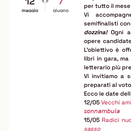
12
7
per tutto il mese
maggio
giugno
Vi accompagne
semifinalisti con 
dozzina!
Ogni a
opere candidate,
L'obiettivo è of
libri in gara, m
letterario più pre
Vi invitiamo a 
preparati al voto
Ecco le date dell
12/05
Vecchi amici e
𝘴𝘰𝘯𝘯𝘢𝘮𝘣𝘶𝘭𝘢
15/05
Radici nu
sasso