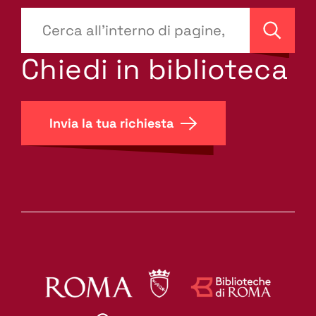
???
site-
Cerca
search.label???
Chiedi in biblioteca
Invia la tua richiesta