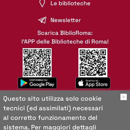
Le biblioteche
Newsletter
Scarica BiblioRoma:
l'APP delle Biblioteche di Roma!
Questo sito utilizza solo cookie
O
tecnici (ed assimilati) necessari
Mappa del sito
al corretto funzionamento del
Copyright
Browser consigliati
sistema. Per maggiori dettagli