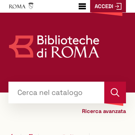
ACCEDI
???
menu.button???
Trova
il tuo libro "Catalogo"
Cerca
Ricerca avanzata