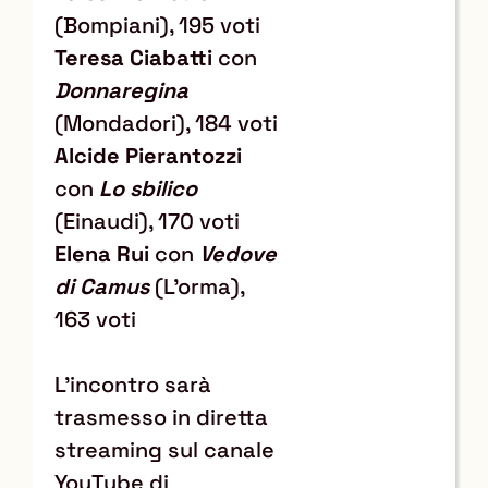
(Bompiani), 195 voti
Teresa Ciabatti
con
Donnaregina
(Mondadori), 184 voti
Alcide Pierantozzi
con
Lo sbilico
(Einaudi), 170 voti
Elena Rui
con
Vedove
di Camus
(L’orma),
163 voti
L'incontro sarà
trasmesso in diretta
streaming sul canale
YouTube di