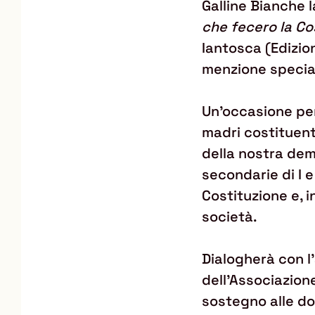
Galline Bianche 
che fecero la Co
Iantosca (Edizio
menzione special
Un'occasione per
madri costituent
della nostra demo
secondarie di I e
Costituzione e, i
società.
Dialogherà con l
dell'Associazion
sostegno alle do