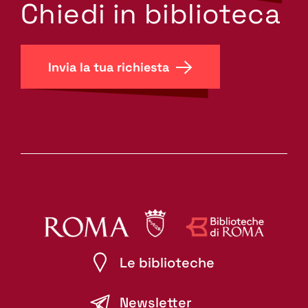
search.label???
Chiedi in biblioteca
Invia la tua richiesta
Le biblioteche
Newsletter