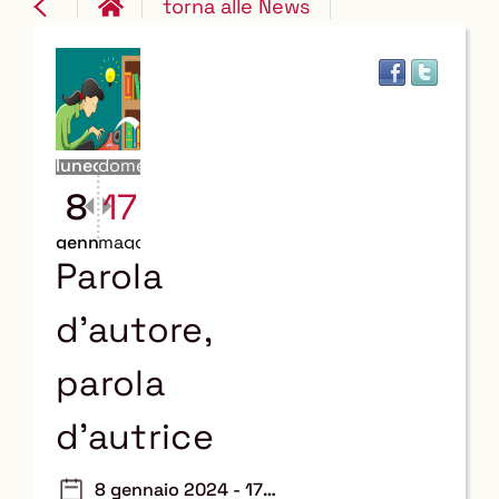
torna alle News
lunedì
domenica
8
17
gennaio
maggio
Parola
d'autore,
parola
d'autrice
8 gennaio 2024 - 17