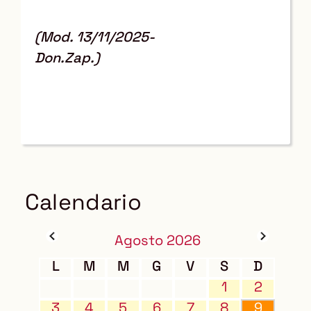
(Mod. 13/11/2025-
Don.Zap.)
Calendario
Agosto 2026
L
M
M
G
V
S
D
1
2
3
4
5
6
7
8
9