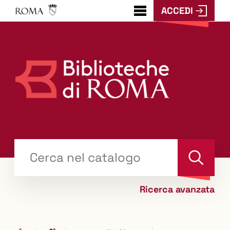
ACCEDI
???
menu.button???
Trova
il tuo libro "Catalogo"
Cerca
Ricerca avanzata