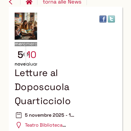
torna alle News
mercoledì
mercoledì
5
10
novembre
giugno
Letture al
Doposcuola
Quarticciolo
5 novembre 2025 - 10
giugno 2026
Teatro Biblioteca