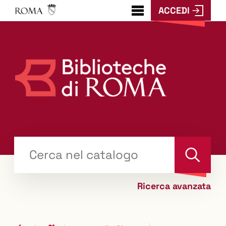
ACCEDI
???
menu.button???
Trova
il tuo libro "Catalogo"
Cerca
Ricerca avanzata