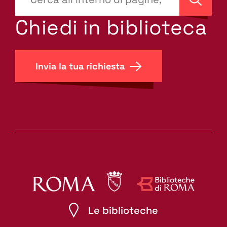
site-
Cerca
search.label???
Chiedi in biblioteca
Invia la tua richiesta
Le biblioteche