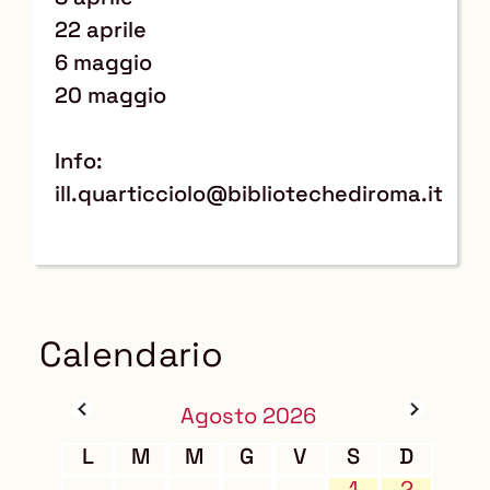
22 aprile
6 maggio
20 maggio
Info:
ill.quarticciolo@bibliotechediroma.it
Calendario
Agosto 2026
L
M
M
G
V
S
D
1
2