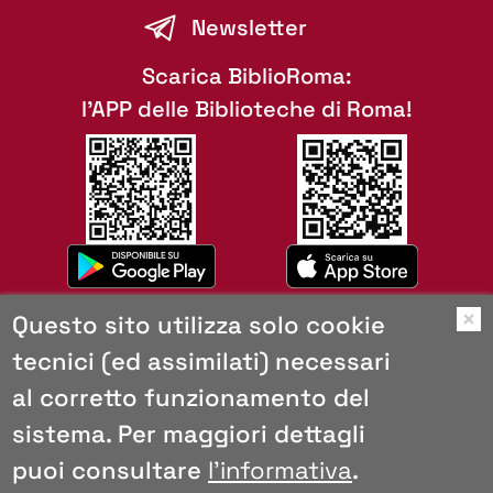
Newsletter
Scarica BiblioRoma:
l'APP delle Biblioteche di Roma!
Questo sito utilizza solo cookie
O
tecnici (ed assimilati) necessari
Mappa del sito
al corretto funzionamento del
Copyright
Browser consigliati
sistema. Per maggiori dettagli
Privacy e cookies
puoi consultare
l'informativa
.