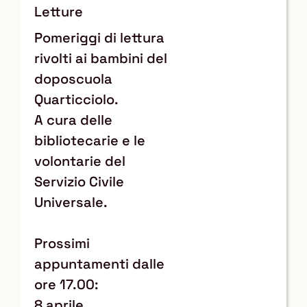
Quarticciolo
Letture
Pomeriggi di lettura
rivolti ai bambini del
doposcuola
Quarticciolo.
A cura delle
bibliotecarie e le
volontarie del
Servizio Civile
Universale.
Prossimi
appuntamenti dalle
ore 17.00:
8 aprile