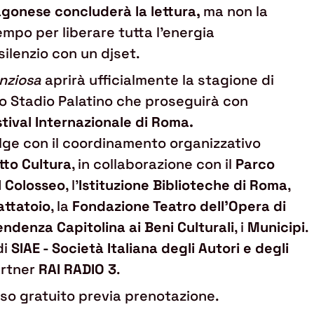
agonese concluderà la lettura,
ma non la
empo per liberare tutta l’energia
ilenzio con un djset.
nziosa
aprirà ufficialmente la stagione di
llo Stadio Palatino che proseguirà con
stival Internazionale di Roma.
volge con il coordinamento organizzativo
to Cultura
, in collaborazione con il
Parco
l Colosseo
, l’
Istituzione Biblioteche di Roma
,
ttatoio
, la
Fondazione Teatro dell’Opera di
endenza Capitolina ai Beni Culturali
, i
Municipi
.
di
SIAE - Società Italiana degli Autori e degli
artner
RAI RADIO 3
.
so gratuito previa prenotazione.