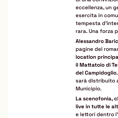
eccellenza, un g
esercita in comu
tempesta d’intens
rara. Una forza 
Alessandro Bari
pagine del roman
location principal
il Mattatoio di T
del Campidoglio
sarà distribuito a
Municipio.
La scenofonia, c
live in tutte le a
e lettori dentro