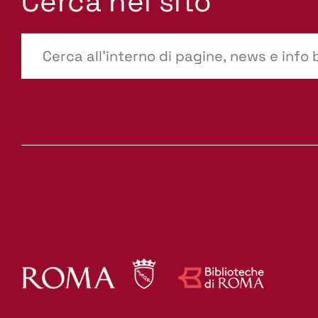
Cerca nel sito
???
site-
search.label???