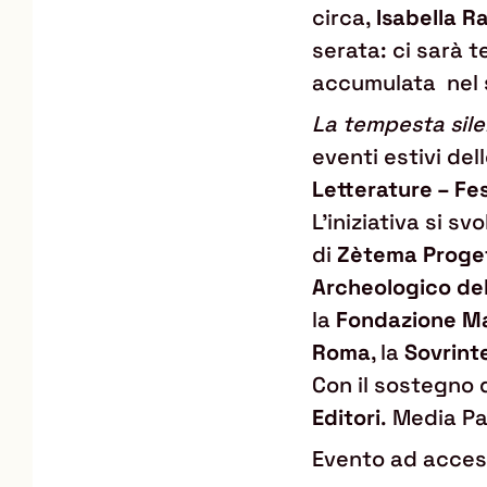
circa,
Isabella R
serata: ci sarà t
accumulata nel s
La tempesta sile
eventi estivi de
Letterature – Fe
L’iniziativa si s
di
Zètema Proget
Archeologico de
la
Fondazione Ma
Roma
, la
Sovrint
Con il sostegno 
Editori
. Media P
Evento ad acces