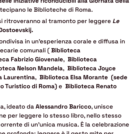
le iniziative riconducibili alla Giornata della
rtecipano le Biblioteche di Roma.
i si ritroveranno al tramonto per leggere
Le
Dostoevskij.
ondivisa in un'esperienza corale e diffusa in
otecarie comunali (
Biblioteca
teca Fabrizio Giovenale
,
Biblioteca
ioteca Nelson Mandela
,
Biblioteca Joyce
a Laurentina
,
Biblioteca Elsa Morante
(sede
to Turistico di Roma)
e
Biblioteca Renato
ura, ideato da
Alessandro Baricco
, unisce
ne per leggere lo stesso libro, nello stesso
orrente di un’unica musica. È la celebrazione
ne profonda: leggere è il gesto mite per