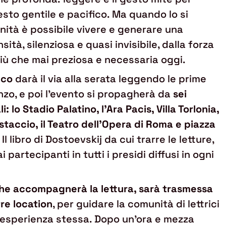
esto gentile e pacifico. Ma quando lo si
nità è possibile vivere e generare una
ità, silenziosa e quasi invisibile, dalla forza
più che mai preziosa e necessaria oggi.
cco
darà il via alla serata leggendo le prime
zo, e poi l’evento si propagherà da
sei
i: lo Stadio Palatino, l’Ara Pacis, Villa Torlonia,
estaccio, il Teatro dell’Opera di Roma e piazza
. Il libro di Dostoevskij da cui trarre le letture,
i partecipanti in tutti i presidi diffusi in ogni
he accompagnerà la lettura, sarà trasmessa
ltre location
, per guidare la comunità di lettrici
 l’esperienza stessa. Dopo un’ora e mezza