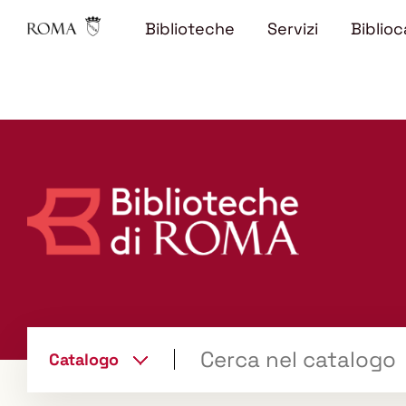
Biblioteche
Servizi
Biblioc
Trova
Catalogo
il tuo libro "Catalogo"
cambia