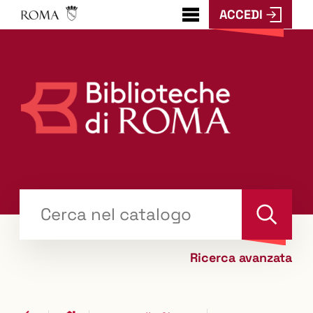
ACCEDI
???
menu.button???
Trova
il tuo libro "Catalogo"
Cerca
Ricerca avanzata