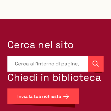
Cerca nel sito
???
site-
Cerca
search.label???
Chiedi in biblioteca
Invia la tua richiesta