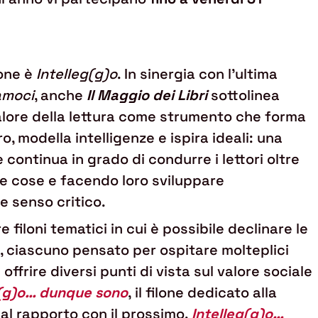
ione è
Intelleg(g)o
. In sinergia con l’ultima
amoci
, anche
Il Maggio dei Libri
sottolinea
 valore della lettura come strumento che forma
ro, modella intelligenze e ispira ideali: una
continua in grado di condurre i lettori oltre
lle cose e facendo loro sviluppare
 senso critico.
 filoni tematici in cui è possibile declinare le
ve, ciascuno pensato per ospitare molteplici
 offrire diversi punti di vista sul valore sociale
g(g)o… dunque sono
, il filone dedicato alla
 al rapporto con il prossimo,
Intelleg(g)o…