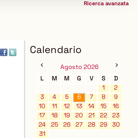
Ricerca avanzata
biblioteca
Calendario
Agosto 2026
L
M
M
G
V
S
D
1
2
3
4
5
6
7
8
9
10
11
12
13
14
15
16
17
18
19
20
21
22
23
24
25
26
27
28
29
30
31