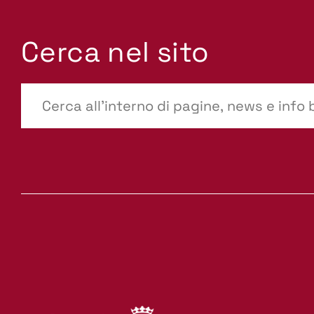
Cerca nel sito
???
site-
search.label???