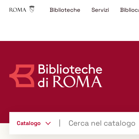
Biblioteche
Servizi
Biblioc
Trova
Catalogo
il tuo libro "Catalogo"
cambia