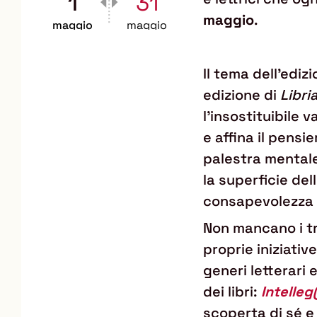
1
31
maggio
.
maggio
maggio
Il tema dell'ediz
edizione di
Libri
l’insostituibile
e affina il pensie
palestra mentale 
la superficie de
consapevolezza e
Non mancano i tre
proprie iniziati
generi letterari e
dei libri:
Intelle
scoperta di sé e