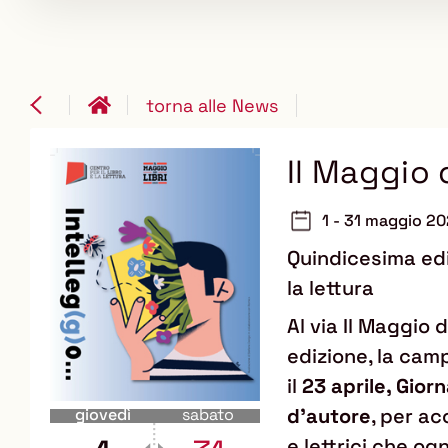
torna alle News
Il Maggio 
1 - 31 maggio 2
Quindicesima edi
la lettura
Al via Il Maggio 
edizione, la ca
il
23 aprile, Giorn
d’autore
, per ac
giovedì
sabato
e lettrici che og