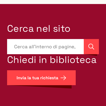
Cerca nel sito
???
site-
Cerca
search.label???
Chiedi in biblioteca
Invia la tua richiesta