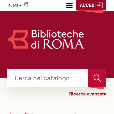
ACCEDI
???
menu.button???
Trova
il tuo libro "Catalogo"
Cerca
Ricerca avanzata