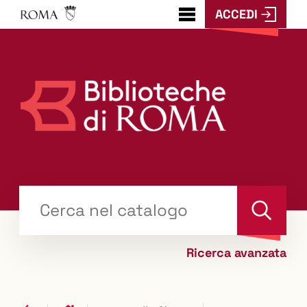
ACCEDI
???
menu.button???
Trova
il tuo libro "Catalogo"
Cerca
Ricerca avanzata