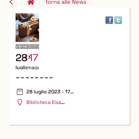
torna alle News
venerdì
domenica
28
17
luglio
maggio
--------
28 luglio 2023 - 17
maggio 2026
Biblioteca Elsa
Morante