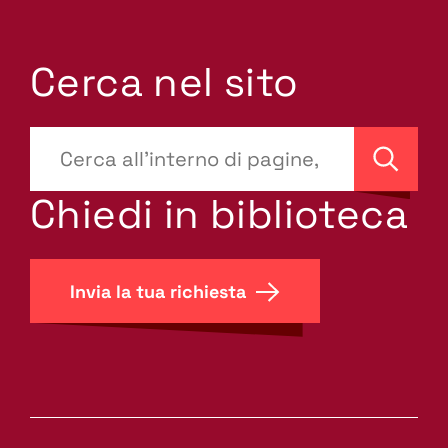
Cerca nel sito
???
site-
Cerca
search.label???
Chiedi in biblioteca
Invia la tua richiesta