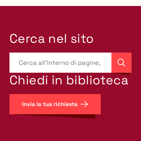
Cerca nel sito
???
site-
Cerca
search.label???
Chiedi in biblioteca
Invia la tua richiesta