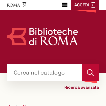
ACCEDI
???
menu.button???
Trova
il tuo libro "Catalogo"
Cerca
Ricerca avanzata