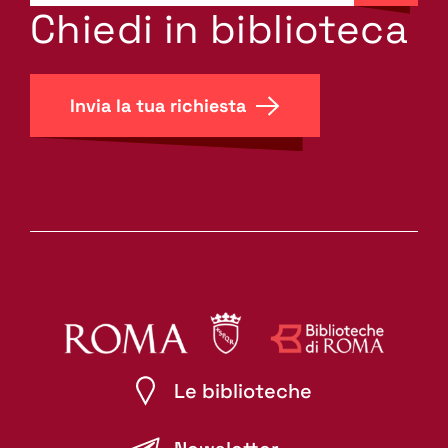
search.label???
Chiedi in biblioteca
Invia la tua richiesta
Le biblioteche