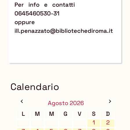
Per info e contatti
0645460530-31
oppure
ill.penazzato@bibliotechediroma.it
Calendario
Agosto 2026
L
M
M
G
V
S
D
1
2