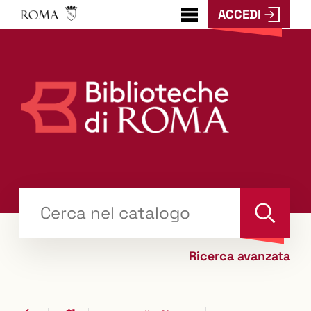
ACCEDI
???
menu.button???
Trova
il tuo libro "Catalogo"
Cerca
Ricerca avanzata