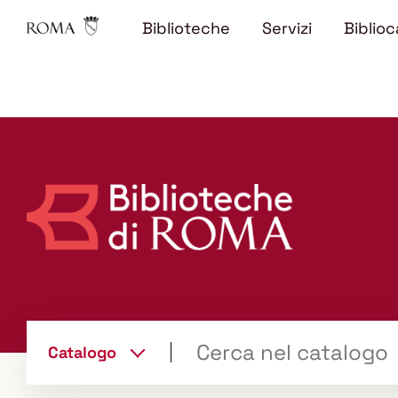
Biblioteche
Servizi
Biblioc
Trova
Catalogo
il tuo libro "Catalogo"
cambia