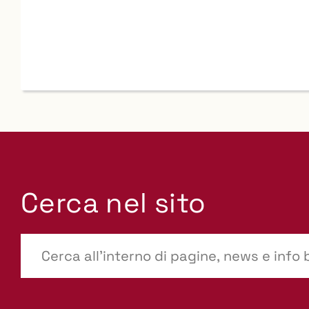
Cerca nel sito
???
site-
search.label???