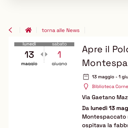
torna alle News
lunedì
sabato
Apre il Pol
13
1
Montespa
maggio
giugno
13 maggio - 1 g
Biblioteca Corne
Via Gaetano Maz
Da
lunedì 13 ma
Montespaccato ne
ospitava la fabb