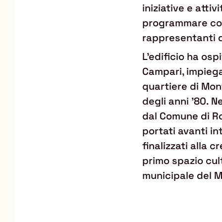
iniziative e attiv
programmare con
rappresentanti d
L'edificio ha osp
Campari, impiega
quartiere di Mo
degli anni '80. N
dal Comune di Rom
portati avanti in
finalizzati alla 
primo spazio cul
municipale del M