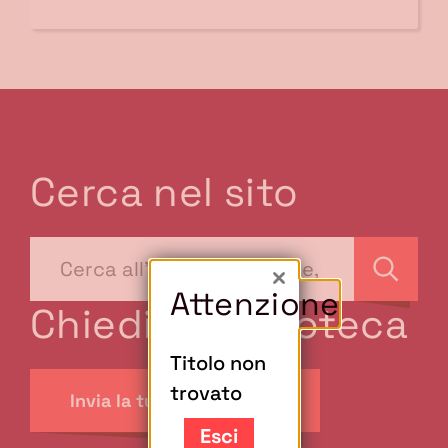
Cerca nel sito
???
site-
Cerca
Chiudi
Attenzione
search.label???
Chiedi in biblioteca
Titolo non
trovato
Invia la tua richiesta
Esci