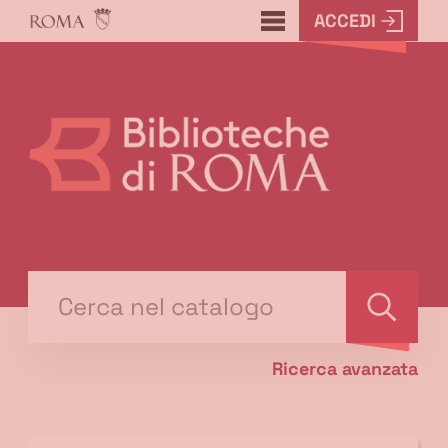
ACCEDI
???
menu.button???
Trova
il tuo libro "Catalogo"
Cerca
Ricerca avanzata