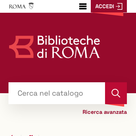
ACCEDI
???
menu.button???
Trova
il tuo libro "Catalogo"
Cerca
Ricerca avanzata