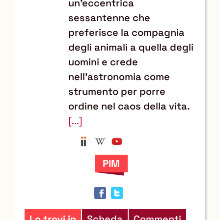
un'eccentrica
sessantenne che
preferisce la compagnia
degli animali a quella degli
uomini e crede
nell'astronomia come
strumento per porre
ordine nel caos della vita.
[...]
Anobii
Wikipedia
YouTube
Trova
il
documento
in
altre
risorse
Lo trovi in
Scheda
Commenti