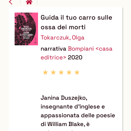
Guida il tuo carro sulle
Dettaglio
ossa dei morti
del
Tokarczuk, Olga
documento
narrativa
Bompiani <casa
editrice>
2020
Janina Duszejko,
insegnante d'inglese e
appassionata delle poesie
di William Blake, è