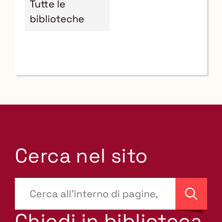
Tutte le
biblioteche
Cerca nel sito
???
site-
Cerca
search.label???
Chiedi in biblioteca