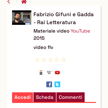
Fabrizio Gifuni e Gadda
Dettaglio
- Rai Letteratura
del
Materiale video
YouTube
documento
2015
video flv
Anobii
Wikipedia
YouTube
Trova
il
documento
in
Accedi
Scheda
Commenti
altre
risorse