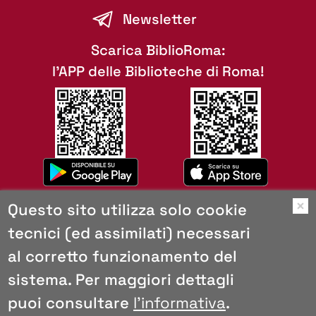
Newsletter
Scarica BiblioRoma:
l'APP delle Biblioteche di Roma!
Questo sito utilizza solo cookie
O
tecnici (ed assimilati) necessari
Mappa del sito
al corretto funzionamento del
Copyright
Browser consigliati
sistema. Per maggiori dettagli
Privacy e cookies
puoi consultare
l'informativa
.