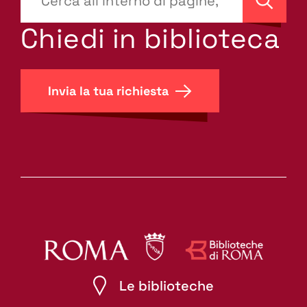
site-
Cerca
search.label???
Chiedi in biblioteca
Invia la tua richiesta
Le biblioteche