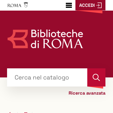
ACCEDI
???
menu.button???
Trova
il tuo libro "Catalogo"
Cerca
Ricerca avanzata