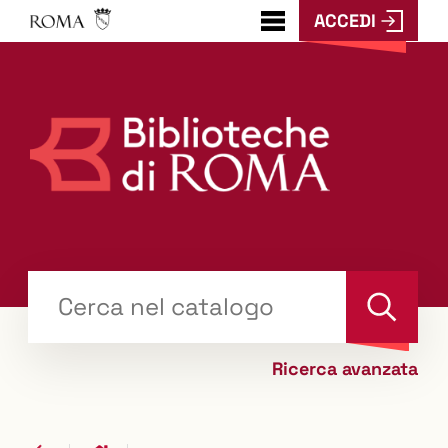
ACCEDI
???
menu.button???
Trova
il tuo libro "Catalogo"
Cerca
Ricerca avanzata