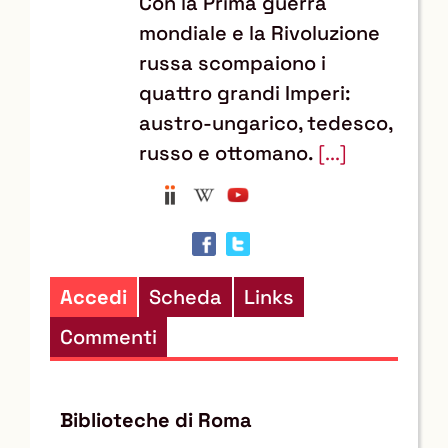
Con la Prima guerra
mondiale e la Rivoluzione
russa scompaiono i
quattro grandi Imperi:
austro-ungarico, tedesco,
russo e ottomano.
[...]
Anobii
Wikipedia
YouTube
Trova
il
documento
in
Accedi
Scheda
Links
altre
Commenti
risorse
Biblioteche di Roma