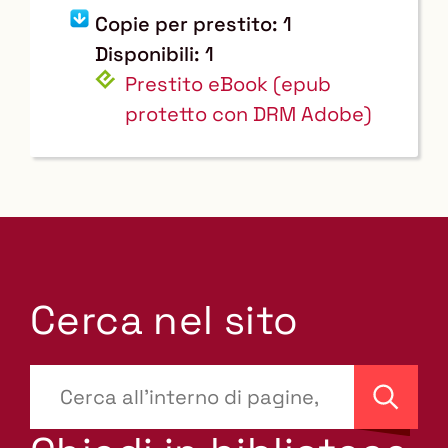
Copie per prestito: 1
Disponibili: 1
Prestito eBook
(epub
protetto con DRM Adobe)
Cerca nel sito
???
site-
Cerca
search.label???