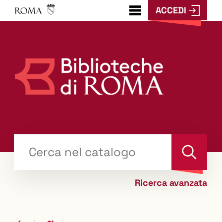
ACCEDI
???
menu.button???
Trova
il tuo libro "Catalogo"
Cerca
Ricerca avanzata