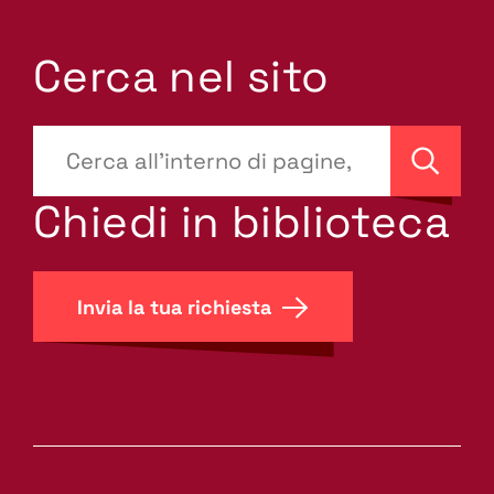
Cerca nel sito
???
site-
Cerca
search.label???
Chiedi in biblioteca
Invia la tua richiesta