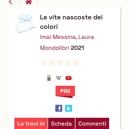
copertina
Le vite nascoste dei
Dettaglio
colori
del
Imai Messina, Laura
documento
Mondolibri
2021
Anobii
Wikipedia
YouTube
Trova
il
documento
in
altre
risorse
Lo trovi in
Scheda
Commenti