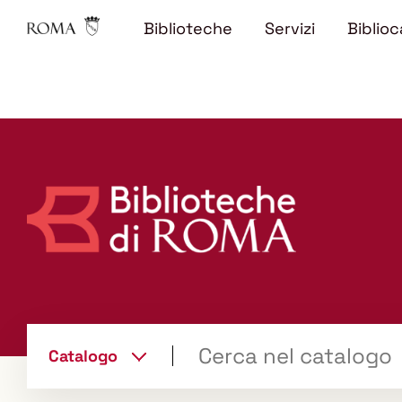
Biblioteche
Servizi
Biblioc
Trova
Catalogo
il tuo libro "Catalogo"
cambia