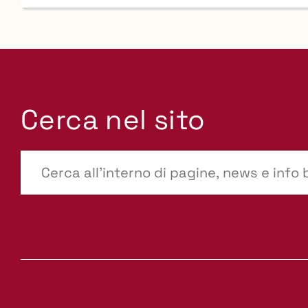
Cerca nel sito
???
site-
search.label???