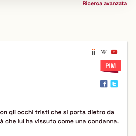
Ricerca avanzata
biblioteca
Anobii
Wikipedi
YouTu
Trov
il
docu
in
altre
risor
 gli occhi tristi che si porta dietro da
dità che lui ha vissuto come una condanna.