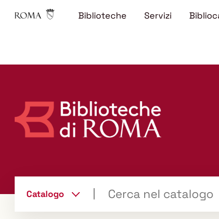
Biblioteche
Servizi
Biblioc
Trova
Catalogo
il tuo libro "Catalogo"
cambia