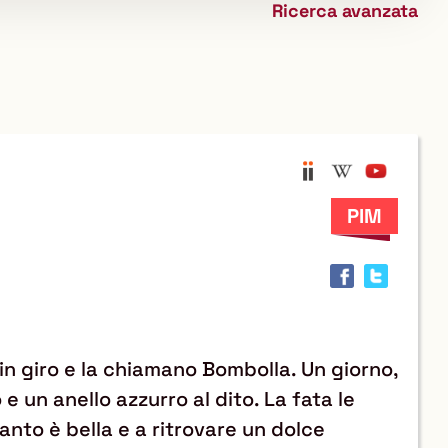
Ricerca avanzata
biblioteca
Anobii
Wikipedi
YouTu
Trov
il
docu
in
altre
risor
in giro e la chiamano Bombolla. Un giorno,
 un anello azzurro al dito. La fata le
anto è bella e a ritrovare un dolce