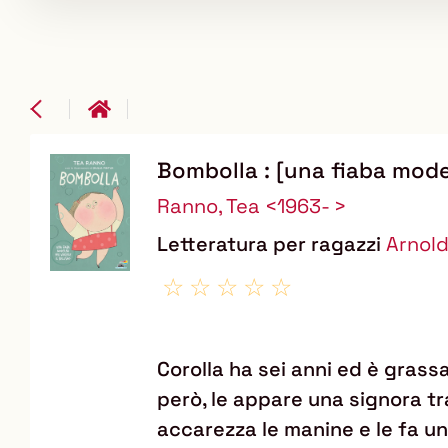
Bombolla : [una fiaba moder
Dettaglio
Ranno, Tea <1963- >
del
Letteratura per ragazzi
Arnol
documento
Corolla ha sei anni ed è grass
però, le appare una signora tra
accarezza le manine e le fa un