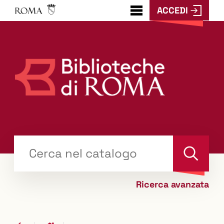
ACCEDI
???
menu.button???
Trova
il tuo libro "Catalogo"
Cerca
Ricerca avanzata