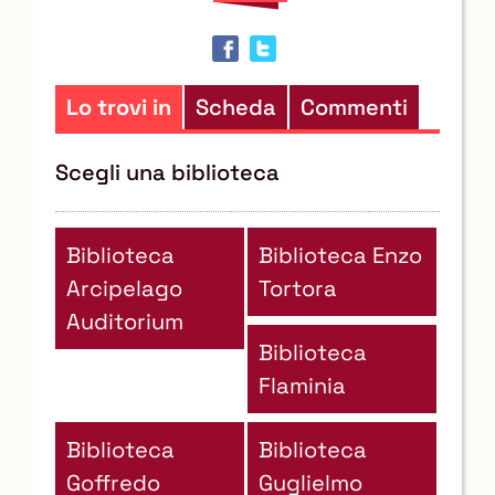
in
altre
risorse
Lo trovi in
Scheda
Commenti
Scegli una biblioteca
Biblioteca
Biblioteca Enzo
Arcipelago
Tortora
Auditorium
Biblioteca
Flaminia
Biblioteca
Biblioteca
Goffredo
Guglielmo