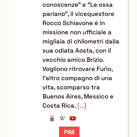
conoscenze" e "Le ossa
parlano", il vicequestore
Rocco Schiavone è in
missione non ufficiale a
migliaia di chilometri dalla
sua odiata Aosta, con il
vecchio amico Brizio.
Vogliono ritrovare Furio,
l’altro compagno di una
vita, scomparso tra
Buenos Aires, Messico e
Costa Rica.
[...]
Anobii
Wikipedia
YouTube
Trova
il
documento