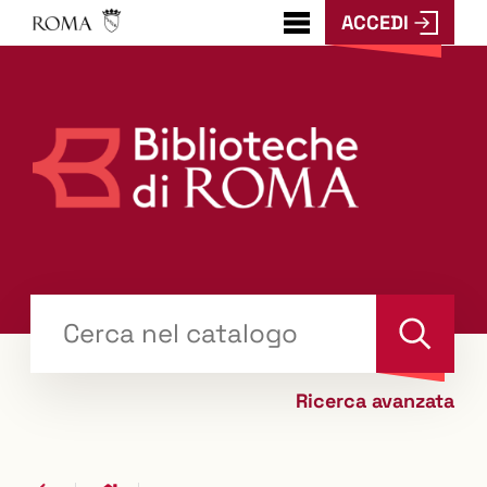
ACCEDI
???
menu.button???
Trova
il tuo libro "Catalogo"
Cerca
Ricerca avanzata