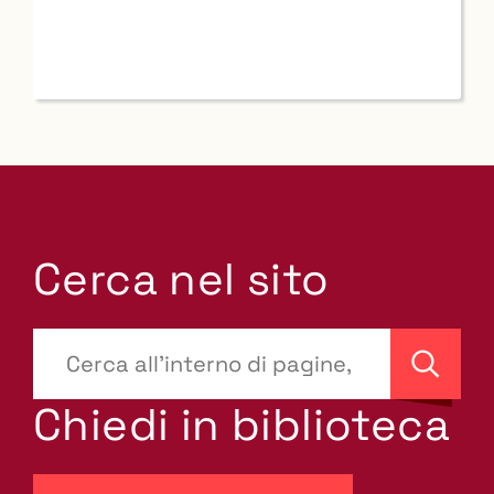
Cerca nel sito
???
site-
Cerca
search.label???
Chiedi in biblioteca