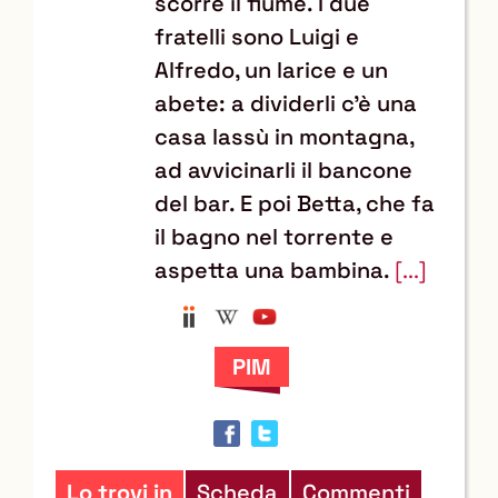
scorre il fiume. I due
fratelli sono Luigi e
Alfredo, un larice e un
abete: a dividerli c’è una
casa lassù in montagna,
ad avvicinarli il bancone
del bar. E poi Betta, che fa
il bagno nel torrente e
aspetta una bambina.
[...]
Anobii
Wikipedia
YouTube
Trova
il
documento
in
altre
risorse
Lo trovi in
Scheda
Commenti