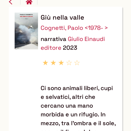
Giù nella valle
Dettaglio
Cognetti, Paolo <1978- >
del
narrativa
Giulio Einaudi
documento
editore
2023
Ci sono animali liberi, cupi
e selvatici, altri che
cercano una mano
morbida e un rifugio. In
mezzo, tra l’ombra e il sole,