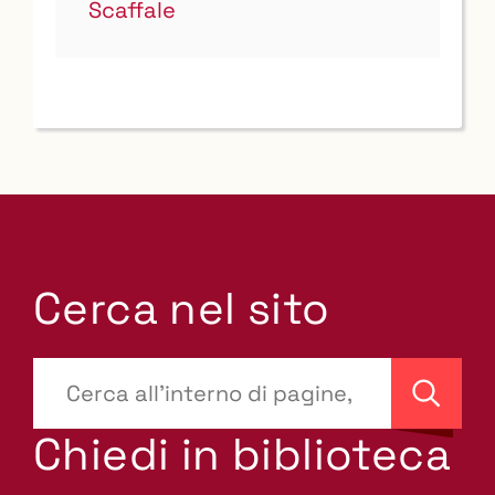
Scaffale
Cerca nel sito
???
site-
Cerca
search.label???
Chiedi in biblioteca