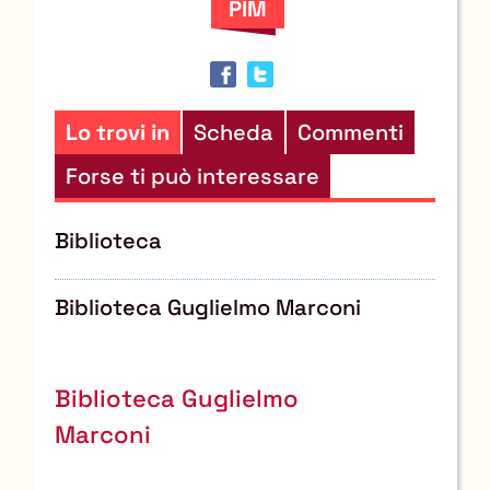
documento
in
altre
risorse
Lo trovi in
Scheda
Commenti
Forse ti può interessare
Biblioteca
Biblioteca Guglielmo Marconi
Biblioteca Guglielmo
Marconi