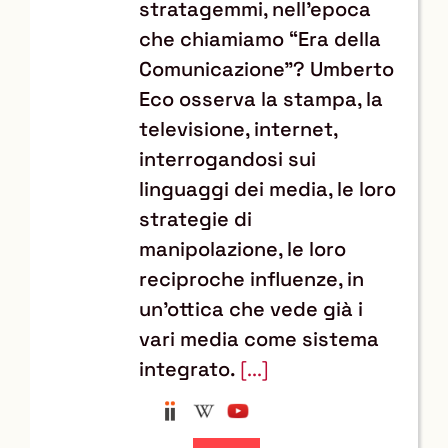
stratagemmi, nell’epoca
che chiamiamo “Era della
Comunicazione”? Umberto
Eco osserva la stampa, la
televisione, internet,
interrogandosi sui
linguaggi dei media, le loro
strategie di
manipolazione, le loro
reciproche influenze, in
un’ottica che vede già i
vari media come sistema
integrato.
[...]
Anobii
Wikipedia
YouTube
Trova
il