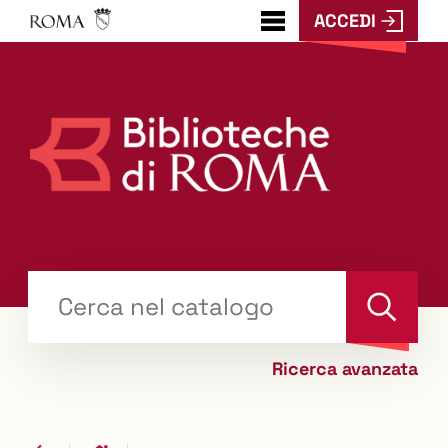
ACCEDI
???
menu.button???
Trova
il tuo libro "Catalogo"
Cerca
Ricerca avanzata