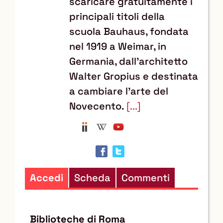
scaricare gratuitamente i
principali titoli della
scuola Bauhaus, fondata
nel 1919 a Weimar, in
Germania, dall’architetto
Walter Gropius e destinata
a cambiare l’arte del
Novecento.
[...]
Anobii
Wikipedia
YouTube
Trova
il
documento
in
Accedi
Scheda
Commenti
altre
risorse
Biblioteche di Roma