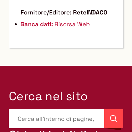
Fornitore/Editore:
ReteINDACO
Banca dati:
Risorsa Web
Cerca nel sito
???
site-
Cerca
search.label???