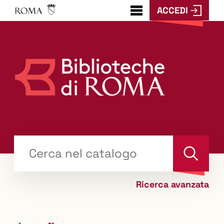
ACCEDI
???
menu.button???
Trova
il tuo libro "Catalogo"
Cerca
Ricerca avanzata