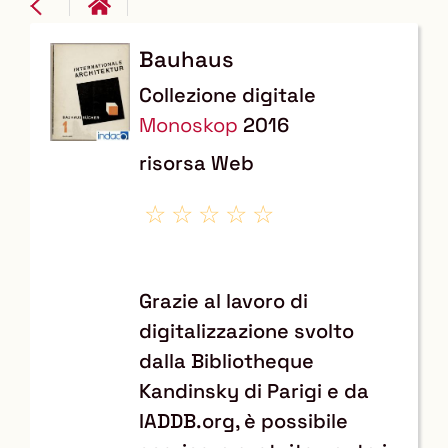
Bauhaus
Dettaglio
Collezione digitale
del
Monoskop
2016
documento
risorsa Web
Grazie al lavoro di
digitalizzazione svolto
dalla Bibliotheque
Kandinsky di Parigi e da
IADDB.org, è possibile