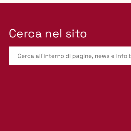
Cerca nel sito
???
site-
search.label???