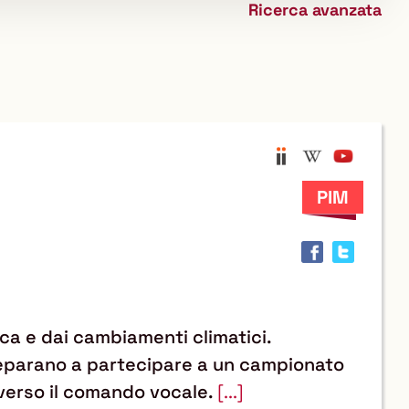
Ricerca avanzata
biblioteca
Anobii
Wikipedi
YouTu
Trov
il
docu
in
altre
risor
ica e dai cambiamenti climatici.
preparano a partecipare a un campionato
raverso il comando vocale.
[...]