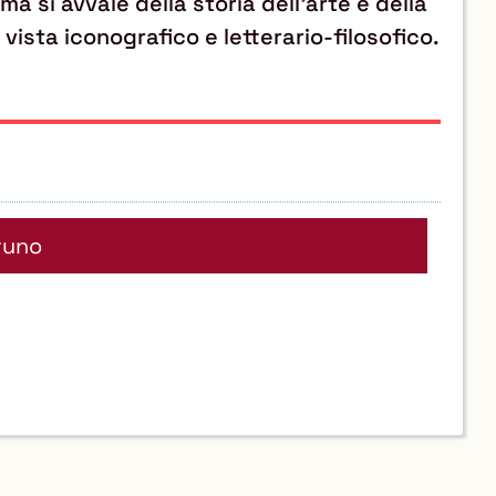
a si avvale della storia dell'arte e della
 vista iconografico e letterario-filosofico.
runo