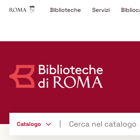
Biblioteche
Servizi
Biblioc
Trova
Catalogo
il tuo libro "Catalogo"
cambia