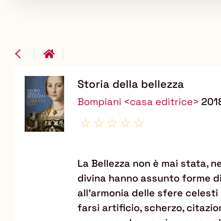
Storia della bellezza
Dettaglio
Bompiani <casa editrice>
201
del
documento
La Bellezza non è mai stata, ne
divina hanno assunto forme di
all'armonia delle sfere celest
farsi artificio, scherzo, cita