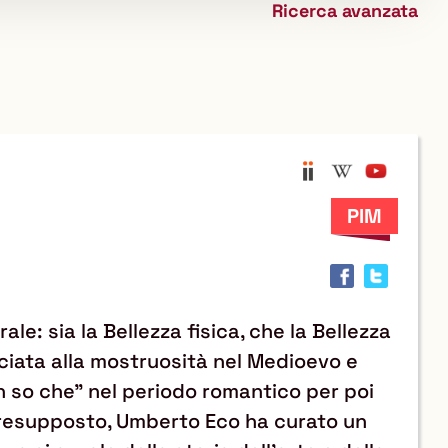
Ricerca avanzata
biblioteca
Anobii
Wikipedi
YouTu
Trov
il
docu
in
altre
risor
le: sia la Bellezza fisica, che la Bellezza
ciata alla mostruosità nel Medioevo e
n so che" nel periodo romantico per poi
o presupposto, Umberto Eco ha curato un