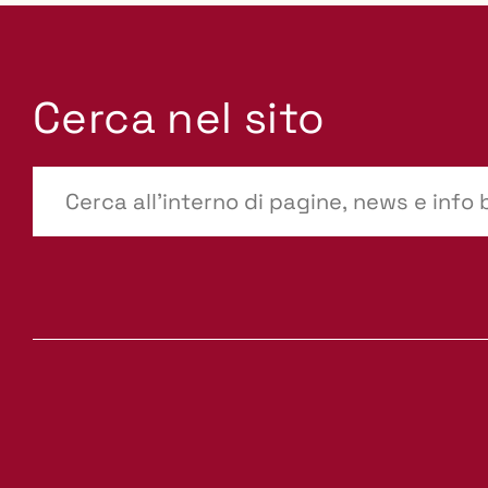
Cerca nel sito
???
site-
search.label???