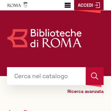
ACCEDI
???
menu.button???
Trova
il tuo libro "Catalogo"
Cerca
Ricerca avanzata