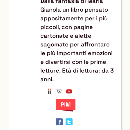
Dalla fantasia di Maria
Gianola un libro pensato
appositamente per i più
piccoli, con pagine
cartonate e alette
sagomate per affrontare
le più importanti emozioni
e divertirsi con le prime
letture. Età di lettura: da 3
anni.
Anobii
Wikipedia
YouTube
Trova
il
documento
in
altre