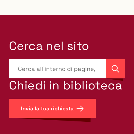
Cerca nel sito
???
site-
Cerca
search.label???
Chiedi in biblioteca
Invia la tua richiesta