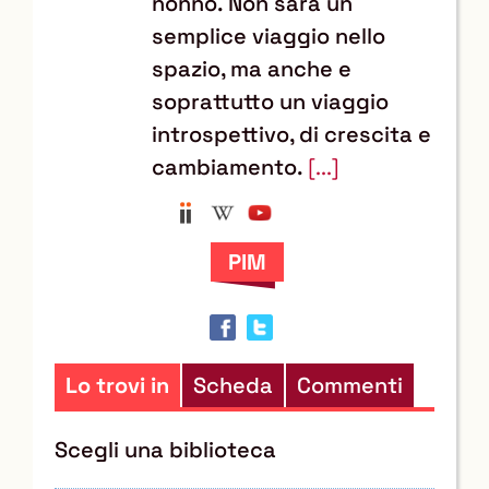
nonno. Non sarà un
semplice viaggio nello
spazio, ma anche e
soprattutto un viaggio
introspettivo, di crescita e
cambiamento.
[...]
Anobii
Wikipedia
YouTube
Trova
il
documento
in
altre
risorse
Lo trovi in
Scheda
Commenti
Scegli una biblioteca