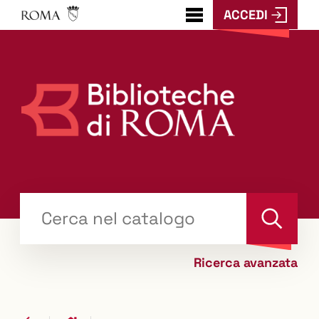
ACCEDI
???
menu.button???
Trova
il tuo libro "Catalogo"
Cerca
Ricerca avanzata