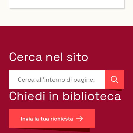
Cerca nel sito
???
site-
Cerca
search.label???
Chiedi in biblioteca
Invia la tua richiesta