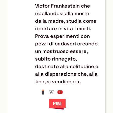
Victor Frankestein che
ribellandosi alla morte
della madre, studia come
riportare in vita i morti.
Prova esperimenti con
pezzi di cadaveri creando
un mostruoso essere,
subito rinnegato,
destinato alla solitudine e
alla disperazione che, alla
fine, si vendicherà.
Anobii
Wikipedia
YouTube
Trova
il
documento