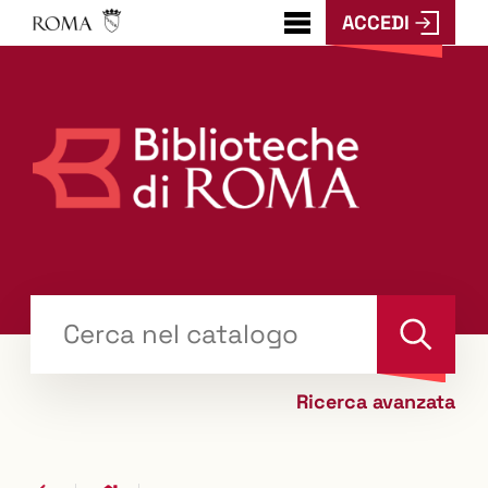
ACCEDI
???
menu.button???
Trova
il tuo libro "Catalogo"
Cerca
Ricerca avanzata