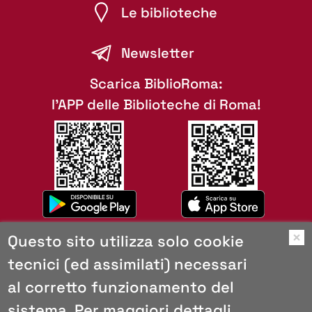
Le biblioteche
Newsletter
Scarica BiblioRoma:
l'APP delle Biblioteche di Roma!
Questo sito utilizza solo cookie
O
tecnici (ed assimilati) necessari
Mappa del sito
al corretto funzionamento del
Copyright
Browser consigliati
sistema. Per maggiori dettagli