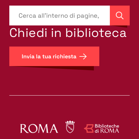
???
site-
Cerca
search.label???
Chiedi in biblioteca
Invia la tua richiesta