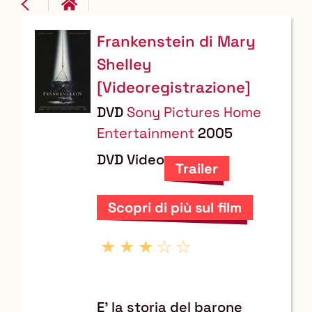
Frankenstein di Mary
Dettaglio
Shelley
del
[Videoregistrazione]
documento
DVD
Sony Pictures Home
Entertainment
2005
DVD Video
Trailer
Scopri di più sul film
E' la storia del barone