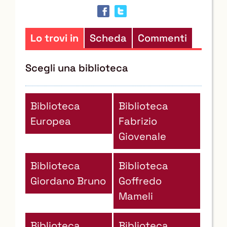
in
altre
risorse
Lo trovi in
Scheda
Commenti
Scegli una biblioteca
Biblioteca
Biblioteca
Europea
Fabrizio
Giovenale
Biblioteca
Biblioteca
Giordano Bruno
Goffredo
Mameli
Biblioteca
Biblioteca